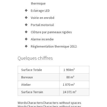
thermique
Eclairage LED
Voirie en enrobé
Portail motorisé
Clôture par panneaux rigides
Alarme incendie
Réglementation thermique 2012
Quelques chiffres
Surface Totale
1 958m²
Bureaux
88 m²
Atelier
1 870 m²
Surface Terrain
24 371 m²
Words
Characters
Characters without spaces
Words
Characters
Characters without spaces