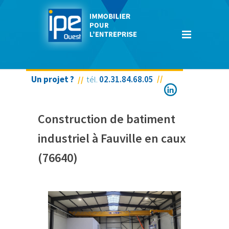
Un projet ?
tél.
02.31.84.68.05
SCI DU PARC – ARTIS NAITE
Construction de batiment
industriel à Fauville en caux
(76640)