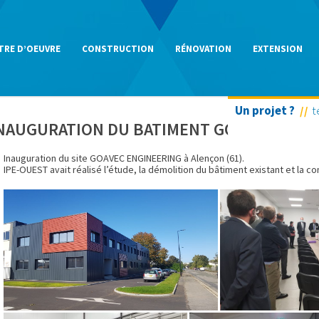
TRE D’OEUVRE
CONSTRUCTION
RÉNOVATION
EXTENSION
Un projet ?
t
NAUGURATION DU BATIMENT GOAVEC ENGI
Inauguration du site GOAVEC ENGINEERING à Alençon (61).
IPE-OUEST avait réalisé l’étude, la démolition du bâtiment existant et la c