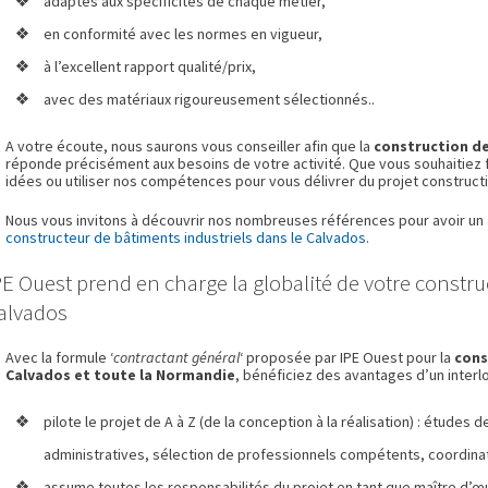
adaptés aux spécificités de chaque métier,
en conformité avec les normes en vigueur,
à l’excellent rapport qualité/prix,
avec des matériaux rigoureusement sélectionnés..
A votre écoute, nous saurons vous conseiller afin que la
construction de
réponde précisément aux besoins de votre activité. Que vous souhaitiez f
idées ou utiliser nos compétences pour vous délivrer du projet constructif
Nous vous invitons à découvrir nos nombreuses références pour avoir un 
constructeur de bâtiments industriels dans le Calvados
.
PE Ouest prend en charge la globalité de votre constru
alvados
Avec la formule ‘
contractant général
‘ proposée par IPE Ouest pour la
cons
Calvados et toute la Normandie
, bénéficiez des avantages d’un interlo
pilote le projet de A à Z (de la conception à la réalisation) : études 
administratives, sélection de professionnels compétents, coordinatio
assume toutes les responsabilités du projet en tant que maître d’