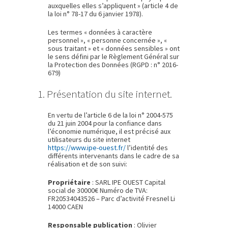
auxquelles elles s’appliquent » (article 4 de
la loi n° 78-17 du 6 janvier 1978).
Les termes « données à caractère
personnel », « personne concernée », «
sous traitant » et « données sensibles » ont
le sens défini par le Règlement Général sur
la Protection des Données (RGPD : n° 2016-
679)
1. Présentation du site internet.
En vertu de l’article 6 de la loi n° 2004-575
du 21 juin 2004 pour la confiance dans
l’économie numérique, il est précisé aux
utilisateurs du site internet
https://www.ipe-ouest.fr/
l’identité des
différents intervenants dans le cadre de sa
réalisation et de son suivi:
Propriétaire
: SARL IPE OUEST Capital
social de 30000€ Numéro de TVA:
FR20534043526 – Parc d’activité Fresnel Li
14000 CAEN
Responsable publication
: Olivier