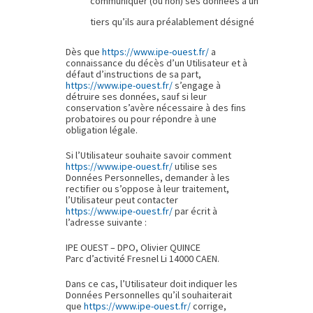
communiquer (ou non) ses données à un
tiers qu’ils aura préalablement désigné
Dès que
https://www.ipe-ouest.fr/
a
connaissance du décès d’un Utilisateur et à
défaut d’instructions de sa part,
https://www.ipe-ouest.fr/
s’engage à
détruire ses données, sauf si leur
conservation s’avère nécessaire à des fins
probatoires ou pour répondre à une
obligation légale.
Si l’Utilisateur souhaite savoir comment
https://www.ipe-ouest.fr/
utilise ses
Données Personnelles, demander à les
rectifier ou s’oppose à leur traitement,
l’Utilisateur peut contacter
https://www.ipe-ouest.fr/
par écrit à
l’adresse suivante :
IPE OUEST – DPO, Olivier QUINCE
Parc d’activité Fresnel Li 14000 CAEN.
Dans ce cas, l’Utilisateur doit indiquer les
Données Personnelles qu’il souhaiterait
que
https://www.ipe-ouest.fr/
corrige,