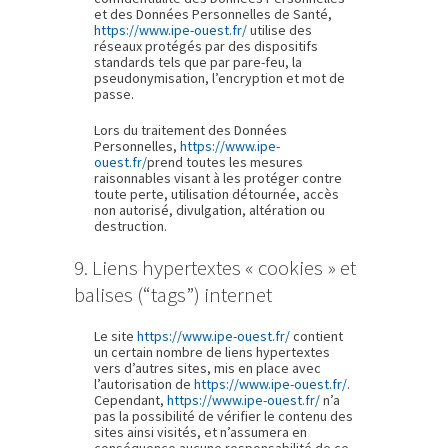
et des Données Personnelles de Santé,
https://www.ipe-ouest.fr/
utilise des
réseaux protégés par des dispositifs
standards tels que par pare-feu, la
pseudonymisation, l’encryption et mot de
passe.
Lors du traitement des Données
Personnelles,
https://www.ipe-
ouest.fr/
prend toutes les mesures
raisonnables visant à les protéger contre
toute perte, utilisation détournée, accès
non autorisé, divulgation, altération ou
destruction.
9. Liens hypertextes « cookies » et
balises (“tags”) internet
Le site
https://www.ipe-ouest.fr/
contient
un certain nombre de liens hypertextes
vers d’autres sites, mis en place avec
l’autorisation de
https://www.ipe-ouest.fr/
.
Cependant,
https://www.ipe-ouest.fr/
n’a
pas la possibilité de vérifier le contenu des
sites ainsi visités, et n’assumera en